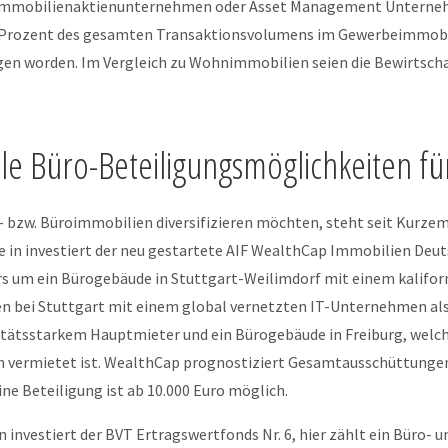
, Immobilienaktienunternehmen oder Asset Management Unternehm
0 Prozent des gesamten Transaktionsvolumens im Gewerbeimmobi
gen worden. Im Vergleich zu Wohnimmobilien seien die Bewirtsch
.
e Büro-Beteiligungsmöglichkeiten für
e- bzw. Büroimmobilien diversifizieren möchten, steht seit Kurze
de in investiert der neu gestartete AIF WealthCap Immobilien Deu
ors um ein Bürogebäude in Stuttgart-Weilimdorf mit einem kalif
 bei Stuttgart mit einem global vernetzten IT-Unternehmen als 
ätsstarkem Hauptmieter und ein Bürogebäude in Freiburg, welche
vermietet ist. WealthCap prognostiziert Gesamtausschüttungen 
ine Beteiligung ist ab 10.000 Euro möglich.
 investiert der BVT Ertragswertfonds Nr. 6, hier zählt ein Büro-