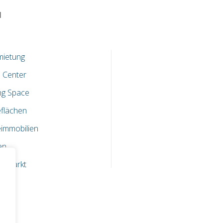
N
mietung
 Center
ng Space
flächen
immobilien
en
enmarkt
onen
ten