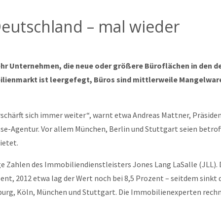
eutschland – mal wieder
hr Unternehmen, die neue oder größere Büroflächen in den 
ienmarkt ist leergefegt, Büros sind mittlerweile Mangelware
schärft sich immer weiter“, warnt etwa Andreas Mattner, Präsid
sse-Agentur. Vor allem München, Berlin und Stuttgart seien betro
ietet.
e Zahlen des Immobiliendienstleisters Jones Lang LaSalle (JLL).
ent, 2012 etwa lag der Wert noch bei 8,5 Prozent – seitdem sinkt 
amburg, Köln, München und Stuttgart. Die Immobilienexperten rech