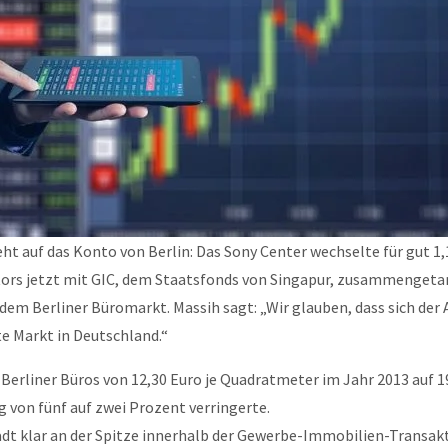
ht auf das Konto von Berlin: Das Sony Center wechselte für gut 1,
estors jetzt mit GIC, dem Staatsfonds von Singapur, zusammenge
 dem Berliner Büromarkt. Massih sagt: „Wir glauben, dass sich de
ste Markt in Deutschland.“
r Berliner Büros von 12,30 Euro je Quadratmeter im Jahr 2013 auf 1
 von fünf auf zwei Prozent verringerte.
dt klar an der Spitze innerhalb der Gewerbe-Immobilien-Transakt