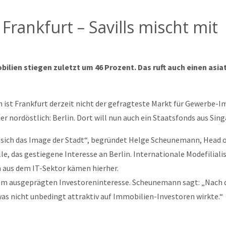
Frankfurt – Savills mischt mit
ilien stiegen zuletzt um 46 Prozent. Das ruft auch einen asi
 ist Frankfurt derzeit nicht der gefragteste Markt für Gewerbe-I
r nordöstlich: Berlin. Dort will nun auch ein Staatsfonds aus Sing
sich das Image der Stadt“, begründet Helge Scheunemann, Head
e, das gestiegene Interesse an Berlin. Internationale Modefiliali
aus dem IT-Sektor kämen hierher.
nem ausgeprägten Investoreninteresse. Scheunemann sagt: „Nach 
s nicht unbedingt attraktiv auf Immobilien-Investoren wirkte.“