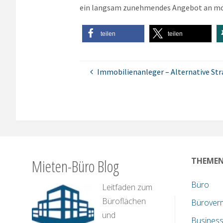
ein langsam zunehmendes Angebot an mod
teilen
teilen
Immobilienanleger – Alternative Str
Mieten-Büro Blog
THEME
Büro
Leitfaden zum
Büroflächen
Bürover
und
Business