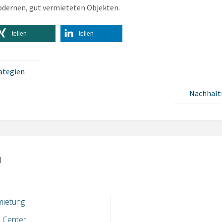
ernen, gut vermieteten Objekten.
teilen
teilen
ategien
Nachhalt
N
mietung
 Center